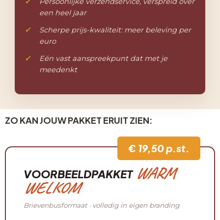
Persoonlijke verzendservice, verspreid over
een heel jaar
Scherpe prijs-kwaliteit: meer beleving per
euro
Eén vast aanspreekpunt dat met je
meedenkt
ZO KAN JOUW PAKKET ERUIT ZIEN:
€ 19,50 p.st.
WARM
VOORBEELDPAKKET
WELKOM
Brievenbusformaat · volledig in eigen branding