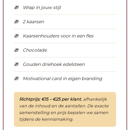
Wrap in jouw stijl
2 kaarsen
Kaarsenhouders voor in een fles
Chocolade
Gouden driehoek edelsteen
Motivational card in eigen branding
Richtprijs: €15 – €25 per klant
, afhankelijk
van de inhoud en de aantallen. De exacte
samenstelling en prijs bepalen we samen
tijdens de kennismaking.