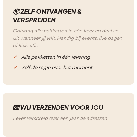
📦 ZELF ONTVANGEN &
VERSPREIDEN
Ontvang alle pakketten in één keer en deel ze
uit wanneer jij wilt. Handig bij events, live dagen
of kick-offs.
Alle pakketten in één levering
Zelf de regie over het moment
💌 WIJ VERZENDEN VOOR JOU
Lever verspreid over een jaar de adressen