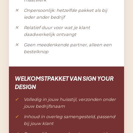
Onpersoonlijk: hetzelfde pakket als bij
ieder ander bedrijf
Relatief duur voor wat je klant
daadwerkelijk ontvangt
Geen meedenkende partner, alleen een
bestelknop
WELKOMSTPAKKET VAN SIGN YOUR
DESIGN
Volledig in jouw huisstijl, verzonden onder
jouw bedrijfsnaam
Inhoud in overleg samengesteld, passend
bij jouw klant