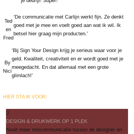
je bedrijf! Super!’
‘De communicatie met Carlijn werkt fijn. Ze denkt
Ted
goed met je mee en voelt goed aan wat ik wil. Ik
en
betsel hier graag mijn producten.’
Fred
‘Bij Sign Your Design krijg je serieus waar voor je
geld. Kwaliteit, creativiteit en er wordt goed met je
By
meegedacht. En dat allemaal met een grote
Nici
glimlach!’
HIER STA IK VOOR:
DESIGN & DRUKWERK OP 1 PLEK
Nooit meer miscommunicatie tussen de designer en