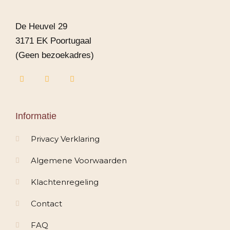
De Heuvel 29
3171 EK Poortugaal
(Geen bezoekadres)
F
I
W
a
n
h
c
s
a
e
t
t
b
a
s
o
g
a
Informatie
o
r
p
k
a
p
-
m
Privacy Verklaring
f
Algemene Voorwaarden
Klachtenregeling
Contact
FAQ