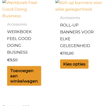
Accessoires
Accessoires
ROLL-UP
WERKBOEK
BANNERS VOOR
FEEL GOOD
ELKE
DOING
GELEGENHEID
BUSINESS
€
110,00
€
9,50
Kies opties
Toevoegen
aan
winkelwagen