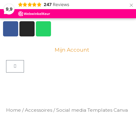
×
Ga
247
Reviews
9,9
naar
de
F
I
W
inhoud
a
n
h
c
s
a
e
t
t
Mijn Account
b
a
s
o
g
a
Winkelwagen
o
r
p
k
a
p
-
m
f
Home
/
Accessoires
/ Social media Templates Canva