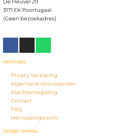
De Heuvel 29
3171 EK Poortugaal
(Geen bezoekadres)
F
I
W
a
n
h
c
s
a
Informatie
e
t
t
b
a
s
Privacy Verklaring
o
g
a
Algemene Voorwaarden
o
r
p
Klachtenregeling
k
a
p
-
m
Contact
f
FAQ
Herroepingsrecht
Google reviews