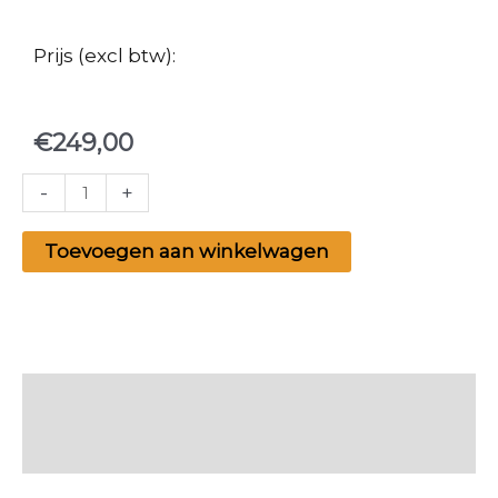
Prijs (excl btw):
€
249,00
Social
-
+
media
Templates
Toevoegen aan winkelwagen
Canva
aantal
Beschrijving
Beoordelingen (0)