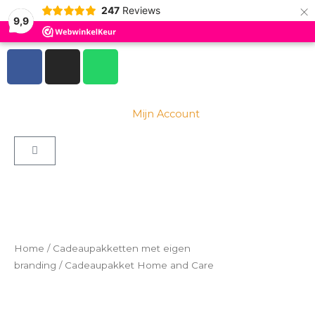
×
Ga
247
Reviews
9,9
naar
de
F
I
W
inhoud
a
n
h
c
s
a
e
t
t
Mijn Account
b
a
s
o
g
a
Winkelwagen
o
r
p
k
a
p
-
m
f
Home
/
Cadeaupakketten met eigen
branding
/ Cadeaupakket Home and Care