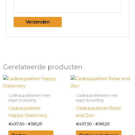
Gerelateerde producten
Prijsklasse:
Prijsklasse:
Dit
Dit
€437,50
€437,50
product
produ
tot
tot
€561,25
heeft
€561,25
heeft
Cadeaupakketten met
Cadeaupakketten met
meerdere
meer
eigen branding
eigen branding
variaties.
variati
Cadeaupakket
Cadeaupakket Relax
Deze
Deze
Happy Stationery
and Zen
optie
optie
€
437,50
-
€
561,25
€
437,50
-
€
561,25
kan
kan