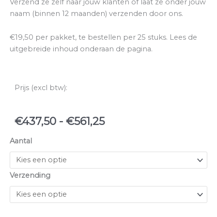
Verzend ze zelf naar jouw klanten of laat ze onder jouw
naam (binnen 12 maanden) verzenden door ons.
€19,50 per pakket, te bestellen per 25 stuks. Lees de
uitgebreide inhoud onderaan de pagina.
Prijs (excl btw):
Prijsklasse:
€
437,50
-
€
561,25
€437,50
Cadeaupakket
Aantal
tot
Home
€561,25
and
Care
Verzending
aantal