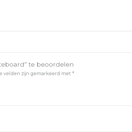
aantal
teboard” te beoordelen
te velden zijn gemarkeerd met
*