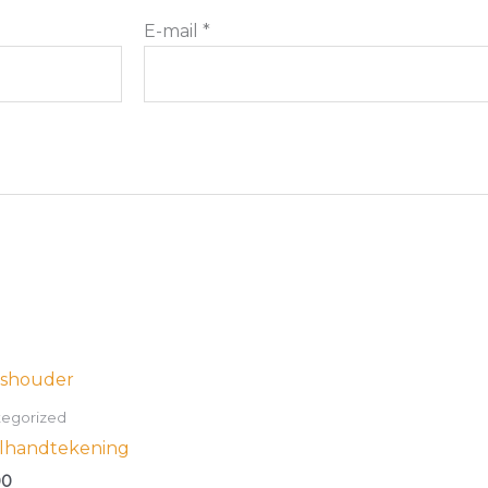
E-mail
*
egorized
lhandtekening
00