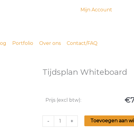
Mijn Account
log
Portfolio
Over ons
Contact/FAQ
Tijdsplan Whiteboard
€
Prijs (excl btw):
Tijdsplan
-
+
Toevoegen aan w
Whiteboard