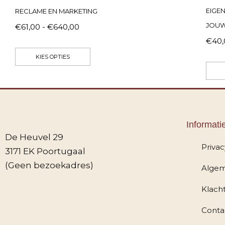
EIGE
RECLAME EN MARKETING
JOUW
€
61,00
-
€
640,00
€
40
KIES OPTIES
Informati
De Heuvel 29
Privac
3171 EK Poortugaal
(Geen bezoekadres)
Algem
F
I
W
Klach
a
n
h
c
s
a
e
t
t
Conta
b
a
s