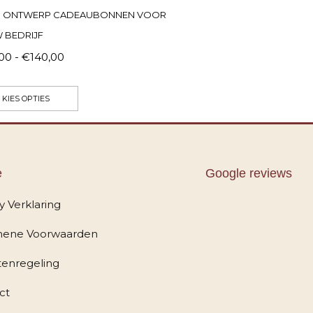
N ONTWERP CADEAUBONNEN VOOR
 BEDRIJF
,00
-
€
140,00
KIES OPTIES
e
Google reviews
y Verklaring
ene Voorwaarden
tenregeling
ct