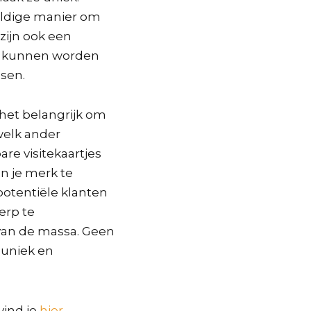
eldige manier om
 zijn ook een
e kunnen worden
ssen.
 het belangrijk om
 welk ander
e visitekaartjes
n je merk te
potentiële klanten
erp te
van de massa. Geen
 uniek en
vind je
hier
.