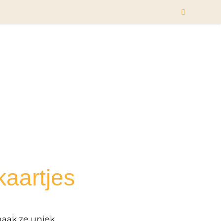
Winkelwage
kaartjes
maak ze uniek.