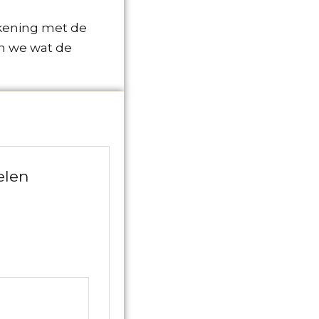
ekening met de
en we wat de
elen