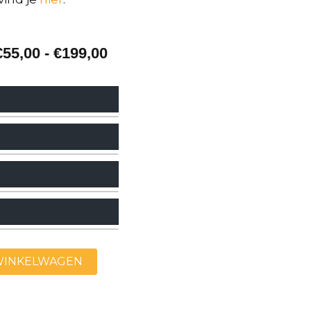
Prijsklasse:
€
55,00
-
€
199,00
€55,00
tot
€199,00
. De gevouwen maat van het
van jouw order.
WINKELWAGEN