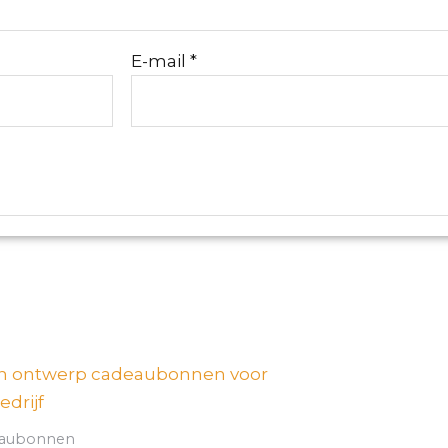
E-mail
*
PRIJSKLASSE:
€40,00
TOT
€140,00
eaubonnen